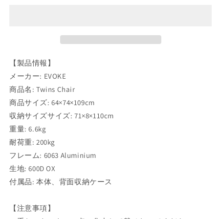
ン
ン
ズ
ズ
チ
チ
ェ
ェ
ア
ア
の
の
【製品情報】
数
数
メーカー: EVOKE
量
量
商品名: Twins Chair
を
を
商品サイズ: 64×74×109cm
減
増
収納サイズサイズ: 71×8×110cm
ら
や
重量: 6.6kg
す
す
耐荷重: 200kg
フレーム: 6063 Aluminium
生地: 600D OX
付属品: 本体、背面収納ケース
【注意事項】