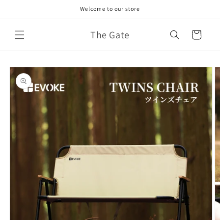
コンテ
Welcome to our store
ンツに
進む
カ
The Gate
ー
ト
商品情
報にス
キップ