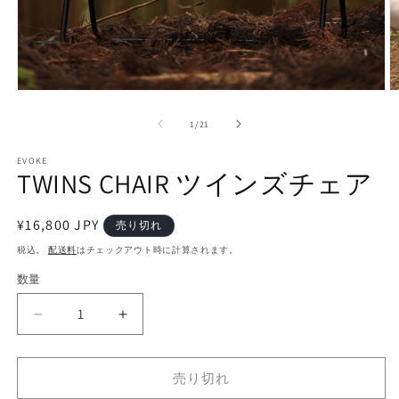
モ
ー
の
1
/
21
ダ
ル
で
EVOKE
TWINS CHAIR ツインズチェア
メ
デ
ィ
通
¥16,800 JPY
ア
売り切れ
(1)
(2
常
税込。
配送料
はチェックアウト時に計算されます。
を
価
開
数量
く
格
TWINS
TWINS
CHAIR
CHAIR
ツ
ツ
売り切れ
イ
イ